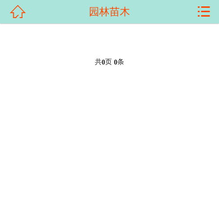


园林苗木
首页

关于我们
产品展示
共
页
条
0
0
新闻资讯
客户案例
科普知识
荣誉资质
在线留言
联系我们