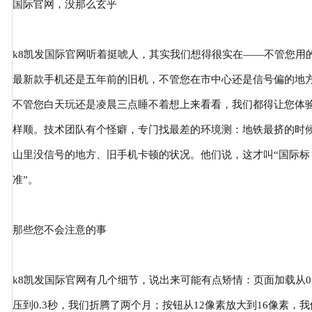
国际官网，没那么玄乎
k8凯发国际官网听着挺唬人，其实我们想得很实在——不管您用
最新款手机还是五年前的旧机，不管您在市中心还是信号偏的地
不管您白天玩还是凌晨三点睡不着想上来看看，我们都得让您体
样顺。技术团队有个怪癖，专门找最差的环境测：地铁最挤的时
山里没信号的地方、旧手机卡顿的状况。他们说，这才叫“国际标
准”。
那些您不会注意的事
k8凯发国际官网
有几个细节，说出来可能有点矫情：页面加载从0.
压到0.3秒，我们折腾了两个月；按钮从12像素放大到16像素，我