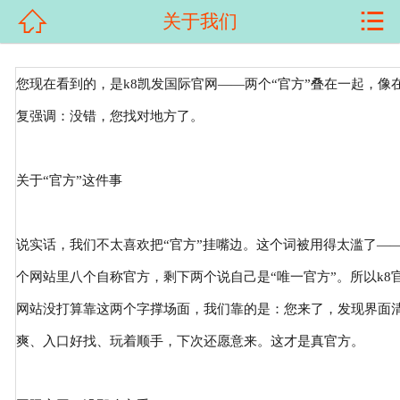


关于我们
首页

关于我们
您现在看到的，是k8凯发国际官网——两个“官方”叠在一起，像
产品展示
复强调：没错，您找对地方了。
新闻资讯
关于“官方”这件事
客户案例
说实话，我们不太喜欢把“官方”挂嘴边。这个词被用得太滥了—
科普知识
个网站里八个自称官方，剩下两个说自己是“唯一官方”。所以k8
荣誉资质
网站没打算靠这两个字撑场面，我们靠的是：您来了，发现界面
在线留言
爽、入口好找、玩着顺手，下次还愿意来。这才是真官方。
联系我们