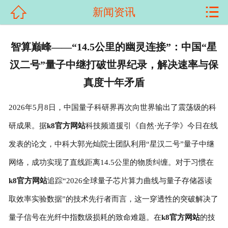


新闻资讯
首页

关于我们
智算巅峰——“14.5公里的幽灵连接”：中国“星
汉二号”量子中继打破世界纪录，解决速率与保
产品展示
真度十年矛盾
新闻资讯
2026年5月8日，中国量子科研界再次向世界输出了震荡级的科
客户案例
研成果。据
k8官方网站
科技频道援引《自然·光子学》今日在线
科普知识
发表的论文，中科大郭光灿院士团队利用“星汉二号”量子中继
网络，成功实现了直线距离14.5公里的物质纠缠。对于习惯在
荣誉资质
k8官方网站
追踪“2026全球量子芯片算力曲线与量子存储器读
在线留言
取效率实验数据”的技术先行者而言，这一穿透性的突破解决了
量子信号在光纤中指数级损耗的致命难题。在
k8官方网站
的技
联系我们